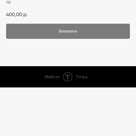
110
400,00
р.
Заказать
Tilda
Made on