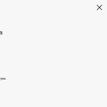
а
ука.